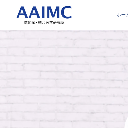
コ
ン
ホー
テ
ン
ツ
に
ス
キ
ッ
プ
す
る