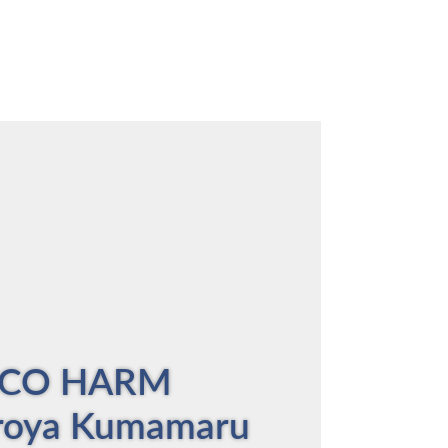
Hiroya
Kumamaru
-
Asian
experts
share
their
experience
on
Tobacco
ACCO HARM
Harm
Reduction
roya Kumamaru
ビ