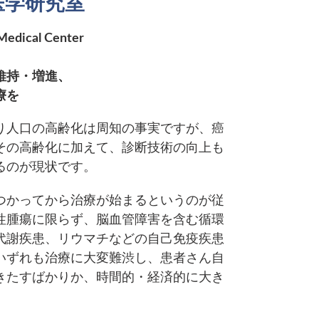
医学研究室
Medical Center
維持・増進、
療を
り人口の高齢化は周知の事実ですが、癌
その高齢化に加えて、診断技術の向上も
るのが現状です。
つかってから治療が始まるというのが従
性腫瘍に限らず、脳血管障害を含む循環
代謝疾患、リウマチなどの自己免疫疾患
いずれも治療に大変難渋し、患者さん自
きたすばかりか、時間的・経済的に大き