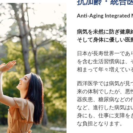
抗加齢・統合
Anti-Aging Integrated 
病気を未然に防ぎ健康
そして身体に優しい医
日本が長寿世界一であ
を含む生活習慣病は、
相まって年々増えてい
西洋医学では病気が見
来の体制でしたが、悪
器疾患、糖尿病などの
など、進行した病気は
身にも、仕事に支障を
な負担となります。