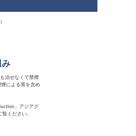
）
組み
も治せなくて禁煙
喫煙による害を含め
eduction」アジアグ
ご覧ください。