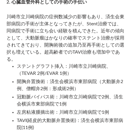
2. 心臓血管外科としての手術の手伝い
川崎市立川崎病院の症例数減少の影響もあり、済生会東
部病院の手術が主体となってきたが、Stent治療では、
同病院で手術に立ち会い経験を積んできた。近年の傾向
として、大動脈瘤はかなりの確率でステント治療が採用
されてきており、開胸術後の追加乃至再手術としての選
択も増えている。超高齢者でのTAVI治療も増加中であ
る。
ステントグラフト挿入：川崎市立川崎病院、
（TEVAR 2例/EVAR 1例）
開胸弁置換術：済生会横浜市東部病院（大動脈弁2
例、僧帽弁2例：形成術2例）
冠動脈バイパス術：川崎市立川崎病院で2例、済生
会横浜市東部病院で1例
左房粘液腫摘出術：川崎市立川崎病院で1例
TAVI(経皮的大動脈弁置換術)：済生会横浜市東部病
院(11例)