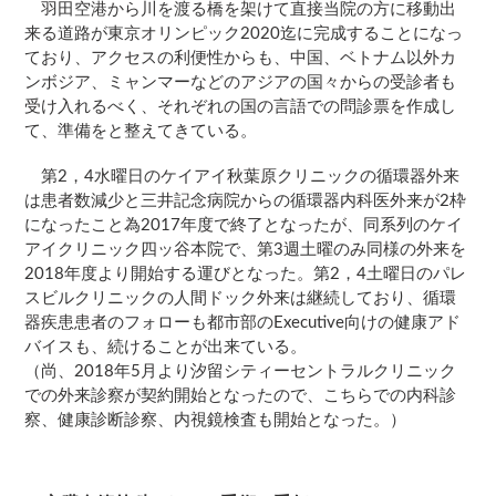
羽田空港から川を渡る橋を架けて直接当院の方に移動出
来る道路が東京オリンピック2020迄に完成することになっ
ており、アクセスの利便性からも、中国、ベトナム以外カ
ンボジア、ミャンマーなどのアジアの国々からの受診者も
受け入れるべく、それぞれの国の言語での問診票を作成し
て、準備をと整えてきている。
第2，4水曜日のケイアイ秋葉原クリニックの循環器外来
は患者数減少と三井記念病院からの循環器内科医外来が2枠
になったこと為2017年度で終了となったが、同系列のケイ
アイクリニック四ッ谷本院で、第3週土曜のみ同様の外来を
2018年度より開始する運びとなった。第2，4土曜日のパレ
スビルクリニックの人間ドック外来は継続しており、循環
器疾患患者のフォローも都市部のExecutive向けの健康アド
バイスも、続けることが出来ている。
（尚、2018年5月より汐留シティーセントラルクリニック
での外来診察が契約開始となったので、こちらでの内科診
察、健康診断診察、内視鏡検査も開始となった。）