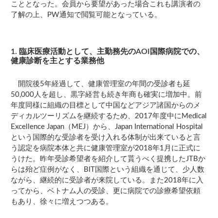
こととなった。会員から要望があった場合これも講演者の
了解の上、PW通知で閲覧可能となっている。
1. 臨床医療活動として、主勤務先のAOI国際病院での、
健康診断を主とする業務他
開院後5年経過して、健康管理室の年間の受診者も延
50,000人を超し、黒字経営も続き年商も確実に増加中。前
年度同様に組織の目標として中国などアジア諸国からのメ
ディカルツーリズムを継続するため、2017年度中にMedical
Excellence Japan（MEJ）から、Japan International Hospital
という国際的な受診者を受け入れる体制が出来ていると言
う認定を病院本体と共に健康管理室が2018年1月に正式に
うけた。昨年受診希望者を紹介して貰うべく提携したJTBか
らは殆ど症例がなく、BIT国際という組織を通じて、少人数
ながら、継続的に受診者が来院している。また2018年に入
ってから、ベトナム人の受診、更に病院での診療希望依頼
もあり、徐々に増えつつある。