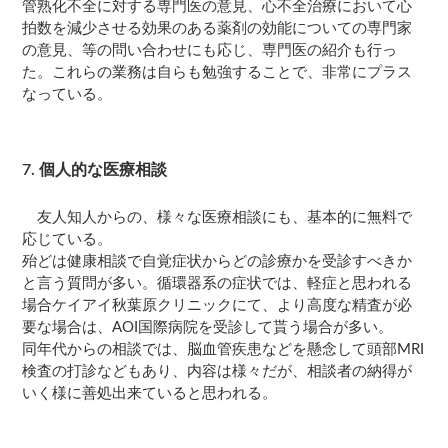
管熟化不全に対する専門医の意見、心不全治療において心
拍数を減少させる効果のある薬剤の効能についての専門家
の意見、等の問い合わせにも応じ、専門医の紹介も行っ
た。これらの業務は自らも勉強することで、非常にプラス
なっている。
7. 個人的な医療相談
友人知人からの、様々な医療相談にも、基本的に無料で
応じている。
殆どは健康相談で自覚症状からどの診療かを受診すべきか
と言う質問が多い。循環器系の症状では、軽症と思われる
場合ケイアイ秋葉原クリニックにて、より高度な精査が必
要な場合は、AOI国際病院を受診して貰う場合が多い。
同年代からの相談では、脳血管疾患などを懸念して頭部MRI
検査の打診などもあり、内容は様々だが、相談者の納得が
いく様に善処出来ていると思われる。