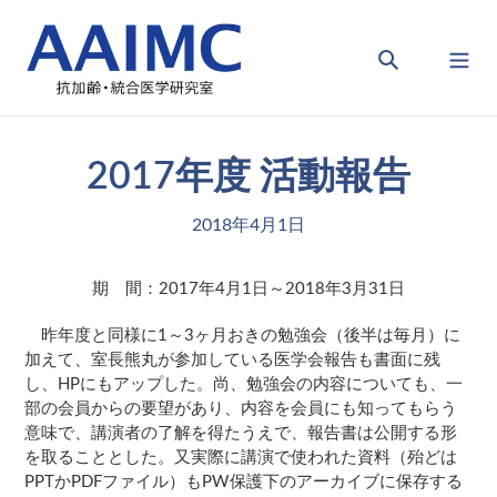
コ
ン
検索
テ
カート
ン
ツ
に
2017年度 活動報告
ス
キ
ッ
2018年4月1日
プ
す
期 間：2017年4月1日～2018年3月31日
る
昨年度と同様に1～3ヶ月おきの勉強会（後半は毎月）に
加えて、室長熊丸が参加している医学会報告も書面に残
し、HPにもアップした。尚、勉強会の内容についても、一
部の会員からの要望があり、内容を会員にも知ってもらう
意味で、講演者の了解を得たうえで、報告書は公開する形
を取ることとした。又実際に講演で使われた資料（殆どは
PPTかPDFファイル）もPW保護下のアーカイブに保存する