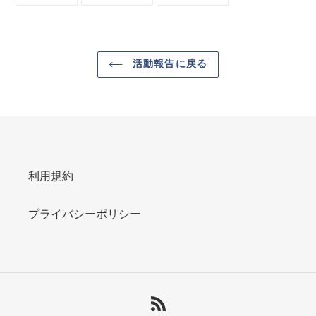
で
に
で
シ
投
ピ
ェ
稿
ン
ア
す
す
す
る
る
る
活動報告に戻る
利用規約
プライバシーポリシー
RSS