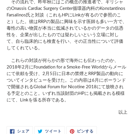
その流れで、昨年秋にはこの概念の推進者で、ギリシャ
のOnassis Cardiac Surgery Center循環器内科のKonstantinos
Farsalinos氏と対談（これもHPにLinkが有るので参照のこ
と）した。彼はRRPの製品に興味を示す医師も多い一方で、
毒性の高い物質が本当に低減されているかのデータの信憑
性を、企業が出したものでは疑わしいという立場に対し
て、自ら臨床的にも検査を行い、その正当性について評価
してくれている。
これらの対談が何らかの形で海外にも伝わったのか、
2018年2月にFoundation for a Smoke-Free Worldからメール
にて依頼を受け、2月5日に日本の禁煙とRRP製品の動向に
ついてインタビューを受けた。この内容は6月にポーランド
で開催されるGlobal Forum for Nicotine 2018にて放映され
る予定とのこと。いずれ当該財団のHPにも掲載される模様
にて、Linkを張る所存である。
以上
FACEBOOK
TWITTER
PINTEREST
シェア
ツイート
ピンする