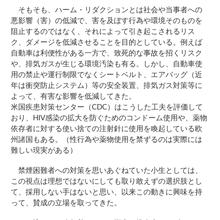
そもそも、ハーム・リダクションとは社会や当事者への
悪影響（害）の低減で、害を及ぼす行為や環境そのものを
阻止するのではなく、それによって引き起こされるリス
ク、ダメージを低減させることを目的としている。例えば
自動車は利便性がある一方で、致死的な事故を招くリスク
や、排気ガスが生じる環境汚染も有る。しかし、自動車使
用の禁止や運行制限でなくシートベルト、エアバッグ（近
年は衝突防止システム）等の安全装置、排気ガス対策等に
よって、有害な影響を低減してきた。
米国疾患対策センター（CDC）はこうした工夫を評価して
おり、HIV感染の拡大を防ぐためのコンドーム使用や、薬物
依存者に対する使い捨ての注射針に使用を喚起している欧
州諸国もある。（性行為や薬物使用を禁ずるのは実際には
難しい現実がある）
禁煙困難者への対策を思いあぐねていた小生としては、
この視点は理想ではないにしても取り敢えずの選択肢とし
て、採用しない手はないと思い、以来この動きに興味を持
って、賛成の立場を取ってきた。