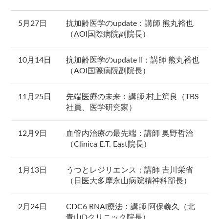
5月27日
抗加齢医学のupdate：講師 熊丸裕也
（AOI国際病院副院長）
10月14日
抗加齢医学のupdate II：講師 熊丸裕也
（AOI国際病院副院長）
11月25日
先端医療の未来：講師 村上篤良（TBS
社員、医学研究家）
12月9日
血管内治療の最先端：講師 奥野哲治
（Clinica E.T. East院長）
1月13日
うつとレジリエンス：講師 吉川栄省
（日医大多摩永山病院精神科部長）
2月24日
CDC6 RNAi療法：講師 阿保義久（北
青山Dクリニック院長）